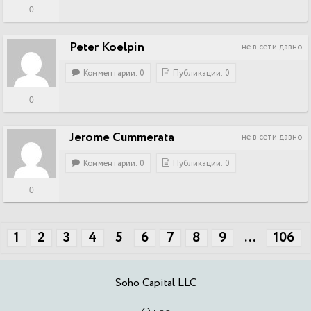
0
Peter Koelpin
не в сети давно
Комментарии: 0
Публикации: 0
0
Jerome Cummerata
не в сети давно
Комментарии: 0
Публикации: 0
0
1
2
3
4
5
6
7
8
9
...
106
Soho Capital LLC