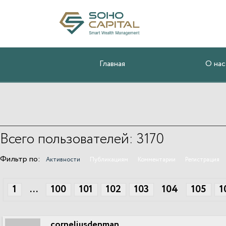
Главная
О нас
Всего пользователей: 3170
Фильтр по:
Активности
Публикациям
Комментарии
Регистрация
1
...
100
101
102
103
104
105
1
corneliusdenman