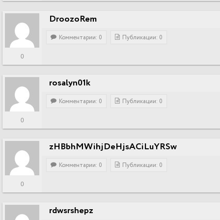
DroozoRem
Комментарии: 0
Публикации: 0
0
rosalyn01k
Комментарии: 0
Публикации: 0
0
zHBbhMWihjDeHjsACiLuYRSw
Комментарии: 0
Публикации: 0
0
rdwsrshepz